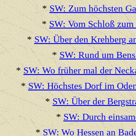
*
SW: Zum höchsten Gas
*
SW: Vom Schloß zum F
*
SW: Über den Krehberg an
*
SW: Rund um Bensh
*
SW: Wo früher mal der Neck
*
SW: Höchstes Dorf im Oden
*
SW: Über der Bergst
*
SW: Durch einsame
*
SW: Wo Hessen an Baden