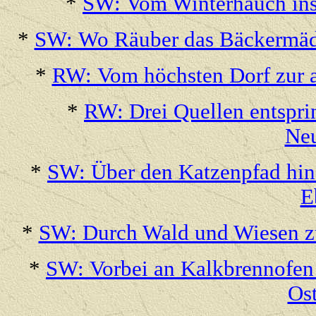
*
SW: Vom Winterhauch ins 
*
SW: Wo Räuber das Bäckermäde
*
RW: Vom höchsten Dorf zur a
*
RW: Drei Quellen entspr
Neu
*
SW: Über den Katzenpfad hina
E
*
SW: Durch Wald und Wiesen zu
*
SW: Vorbei an Kalkbrennofen 
Os