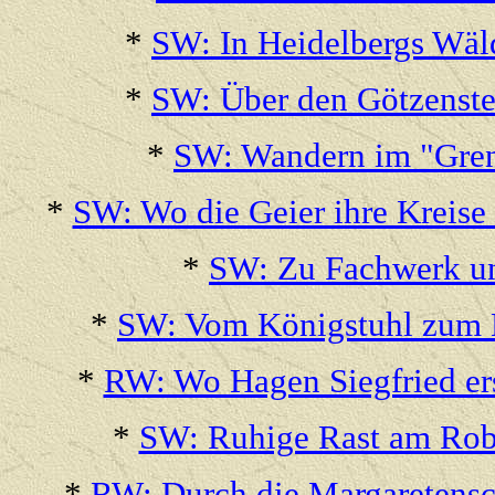
*
SW: In Heidelbergs Wäl
*
SW: Über den Götzenstei
*
SW: Wandern im "Gren
*
SW: Wo die Geier ihre Kreise
*
SW: Zu Fachwerk und
*
SW: Vom Königstuhl zum N
*
RW: Wo Hagen Siegfried er
*
SW: Ruhige Rast am Robe
*
RW: Durch die Margaretensc