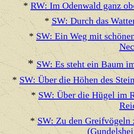
*
RW: Im Odenwald ganz obe
*
SW: Durch das Watter
*
SW: Ein Weg mit schönen
Nec
*
SW: Es steht ein Baum i
*
SW: Über die Höhen des Stein
*
SW: Über die Hügel im R
Rei
*
SW: Zu den Greifvögeln
(Gundelshei