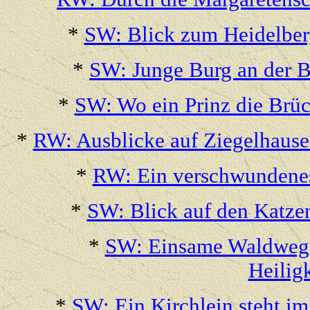
*
SW: Blick zum Heidelberg
*
SW: Junge Burg an der B
*
SW: Wo ein Prinz die Brü
*
RW: Ausblicke auf Ziegelhause
*
RW: Ein verschwundenes
*
SW: Blick auf den Katze
*
SW: Einsame Waldwege
Heilig
*
SW: Ein Kirchlein steht i