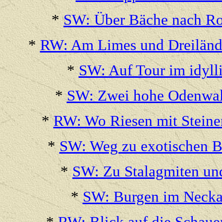
*
SW: Über Bäche nach Rot
*
RW: Am Limes und Dreilände
*
SW: Auf Tour im idylli
*
SW: Zwei hohe Odenwald
*
RW: Wo Riesen mit Steinen
*
SW: Weg zu exotischen B
*
SW: Zu Stalagmiten und
*
SW: Burgen im Neckar