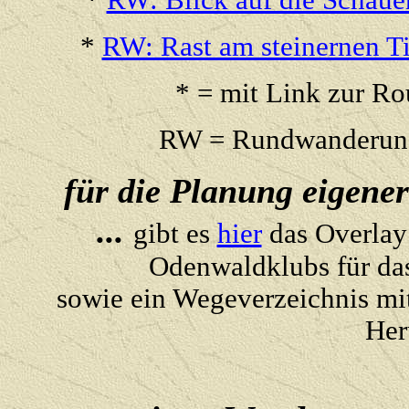
*
RW: Blick auf die Schaue
*
RW: Rast am steinernen T
* = mit Link zur Ro
RW = Rundwanderung
für die Planung eigen
...
gibt es
hier
das Overlay
Odenwaldklubs für da
sowie ein Wegeverzeichnis m
Her